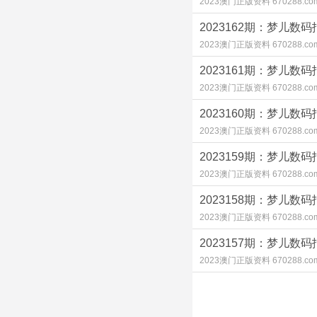
2023澳门正版资料 670288.co
2023162期：梦儿数码
2023澳门正版资料 670288.co
2023161期：梦儿数码
2023澳门正版资料 670288.co
2023160期：梦儿数码
2023澳门正版资料 670288.co
2023159期：梦儿数码
2023澳门正版资料 670288.co
2023158期：梦儿数码
2023澳门正版资料 670288.co
2023157期：梦儿数码
2023澳门正版资料 670288.co