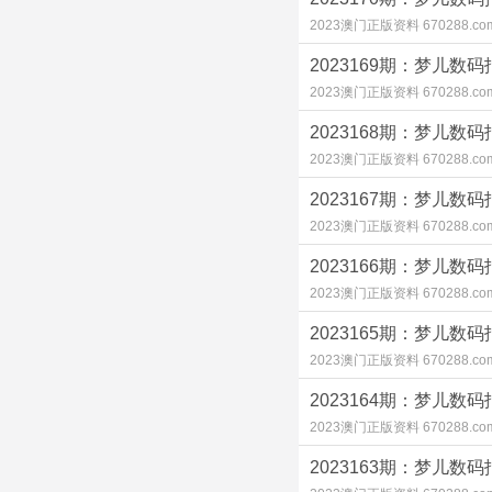
2023澳门正版资料 670288.co
2023169期：梦儿数码
2023澳门正版资料 670288.co
2023168期：梦儿数码
2023澳门正版资料 670288.co
2023167期：梦儿数码
2023澳门正版资料 670288.co
2023166期：梦儿数码
2023澳门正版资料 670288.co
2023165期：梦儿数码
2023澳门正版资料 670288.co
2023164期：梦儿数码
2023澳门正版资料 670288.co
2023163期：梦儿数码