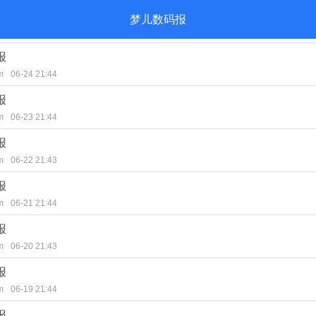
梦儿数码报
报
m
06-24 21:44
报
m
06-23 21:44
报
m
06-22 21:43
报
m
06-21 21:44
报
m
06-20 21:43
报
m
06-19 21:44
报